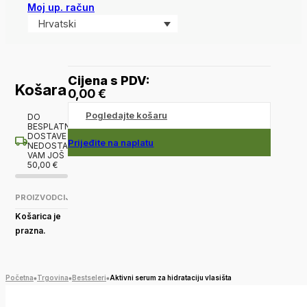
Moj up. račun
Hrvatski
Cijena s PDV:
Košara
0,00
€
Pogledajte košaru
DO
BESPLATNE
DOSTAVE
Prijeđite na naplatu
NEDOSTAJE
VAM JOŠ
50,00
€
PROIZVOD
CIJENA
Košarica je
prazna.
Početna
Trgovina
Bestseleri
Aktivni serum za hidrataciju vlasišta