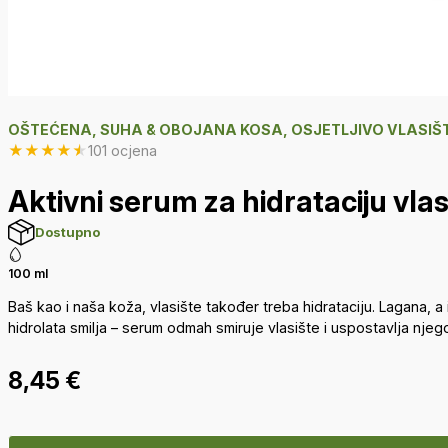
OŠTEĆENA, SUHA & OBOJANA KOSA, OSJETLJIVO VLASIŠ
★
★
★
★
★
101 ocjena
Aktivni serum za hidrataciju vlas
Dostupno
100 ml
Baš kao i naša koža, vlasište također treba hidrataciju. Lagana, 
hidrolata smilja – serum odmah smiruje vlasište i uspostavlja nje
8,45
€