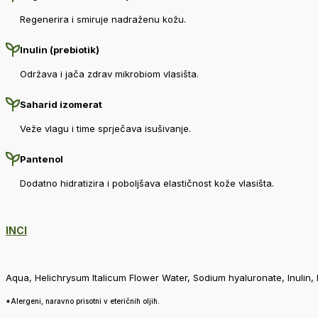
Regenerira i smiruje nadraženu kožu.
Inulin (prebiotik)
Održava i jača zdrav mikrobiom vlasišta.
Saharid izomerat
Veže vlagu i time sprječava isušivanje.
Pantenol
Dodatno hidratizira i poboljšava elastičnost kože vlasišta.
INCI
Aqua, Helichrysum Italicum Flower Water, Sodium hyaluronate, Inulin, 
*Alergeni, naravno prisotni v eteričnih oljih.