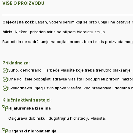
VIŠE O PROIZVODU
Osjećaj na koži:
Lagan, vodeni serum koji se brzo upija i ne ostavlja
Miris:
Nježan, prirodan miris po biljnom hidrolatu smilja.
Budući da ne sadrži umjetna bojila i arome, boja i miris proizvoda mogu
Prikladno za:
Suho, dehidrirano ili srbeće vlasište koje treba trenutno olakšanje.
One koji žele poboljšati zdravlje vlasišta i poduprijeti prirodni mikro
Svakodnevnu njegu svih tipova vlasišta, kao preventiva i dodatna 
Ključni aktivni sastojci:
Hijaluronska kiselina
Osigurava dubinsku i dugotrajnu hidrataciju vlasišta.
Organski hidrolat smilja