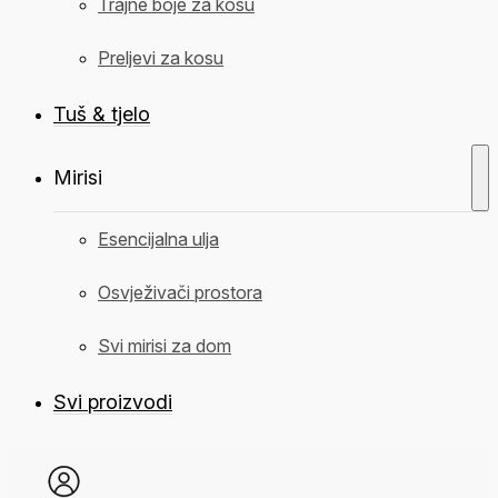
Trajne boje za kosu
Preljevi za kosu
Tuš & tjelo
Mirisi
Esencijalna ulja
Osvježivači prostora
Svi mirisi za dom
Svi proizvodi