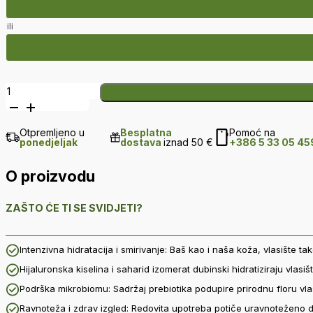
ili
Aktivni
serum
za
Otpremljeno u
Besplatna
Pomoć na
hidrataciju
ponedjeljak
dostava
iznad 50 €
+386 5 33 05 45
vlasišta
količina
O proizvodu
ZAŠTO ĆE TI SE SVIDJETI?
Intenzivna hidratacija i smirivanje: Baš kao i naša koža, vlasište tak
Hijaluronska kiselina i saharid izomerat dubinski hidratiziraju vlasi
Podrška mikrobiomu: Sadržaj prebiotika podupire prirodnu floru vlasi
Ravnoteža i zdrav izgled: Redovita upotreba potiče uravnoteženo djel