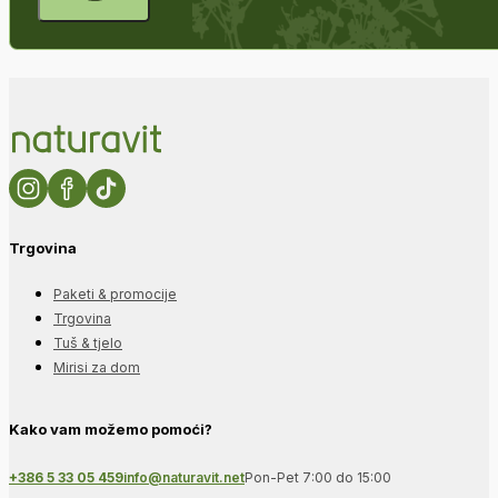
Trgovina
Paketi & promocije
Trgovina
Tuš & tjelo
Mirisi za dom
Kako vam možemo pomoći?
+386 5 33 05 459
info@naturavit.net
Pon-Pet 7:00 do 15:00