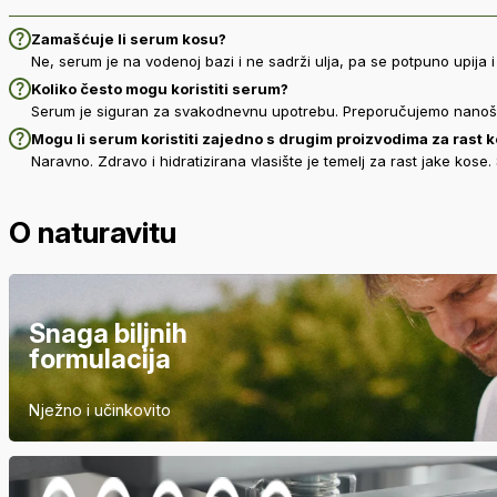
Zamašćuje li serum kosu?
Ne, serum je na vodenoj bazi i ne sadrži ulja, pa se potpuno upija
Koliko često mogu koristiti serum?
Serum je siguran za svakodnevnu upotrebu. Preporučujemo nanošen
Mogu li serum koristiti zajedno s drugim proizvodima za rast 
Naravno. Zdravo i hidratizirana vlasište je temelj za rast jake kos
O naturavitu
Snaga biljnih
formulacija
Nježno i učinkovito