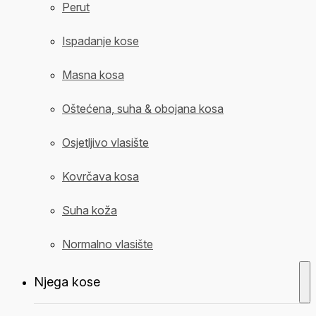
Perut
Ispadanje kose
Masna kosa
Oštećena, suha & obojana kosa
Osjetljivo vlasište
Kovrčava kosa
Suha koža
Normalno vlasište
Njega kose