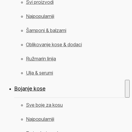
Svi proizvodi
Najpopularniji
Šamponi & balzami
Oblikovanje kose & dodaci
Ružmarin linija
Ulja & serumi
Bojanje kose
Sve boje za kosu
Najpopularniji