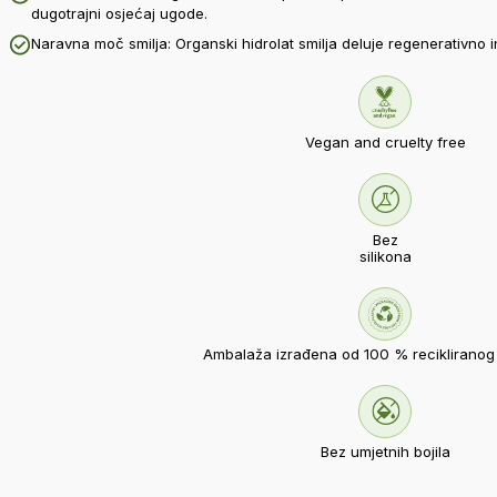
dugotrajni osjećaj ugode.
Naravna moč smilja: Organski hidrolat smilja deluje regenerativno 
Vegan and cruelty free
Bez
silikona
Ambalaža izrađena od 100 % recikliranog 
Bez umjetnih bojila