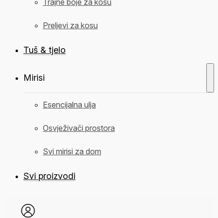
Trajne boje za kosu
Preljevi za kosu
Tuš & tjelo
Mirisi
Esencijalna ulja
Osvježivači prostora
Svi mirisi za dom
Svi proizvodi