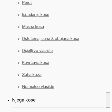
Perut
Ispadanje kose
Masna kosa
Oštećena, suha & obojana kosa
Osjetljivo vlasište
Kovrčava kosa
Suha koža
Normalno vlasište
Njega kose