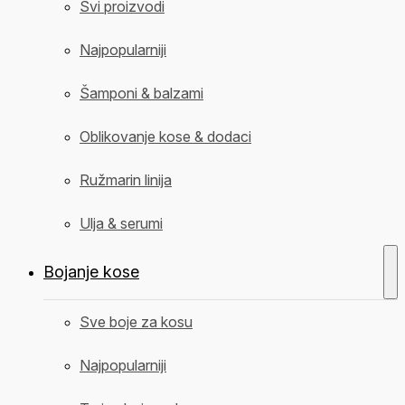
Svi proizvodi
Najpopularniji
Šamponi & balzami
Oblikovanje kose & dodaci
Ružmarin linija
Ulja & serumi
Bojanje kose
Sve boje za kosu
Najpopularniji