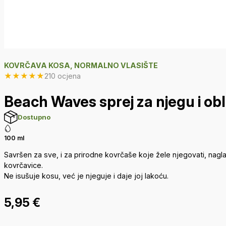
KOVRČAVA KOSA, NORMALNO VLASIŠTE
★
★
★
★
★
210 ocjena
Beach Waves sprej za njegu i ob
Dostupno
100 ml
Savršen za sve, i za prirodne kovrčaše koje žele njegovati, nagla
kovrčavice.
Ne isušuje kosu, već je njeguje i daje joj lakoću.
5,95
€