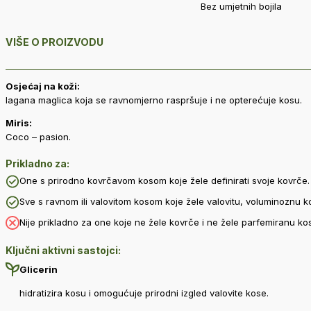
Bez umjetnih bojila
VIŠE O PROIZVODU
Osjećaj na koži:
lagana maglica koja se ravnomjerno raspršuje i ne opterećuje kosu.
Miris:
Coco – pasion.
Prikladno za:
One s prirodno kovrčavom kosom koje žele definirati svoje kovrče.
Sve s ravnom ili valovitom kosom koje žele valovitu, voluminoznu k
Nije prikladno za one koje ne žele kovrče i ne žele parfemiranu ko
Ključni aktivni sastojci:
Glicerin
hidratizira kosu i omogućuje prirodni izgled valovite kose.