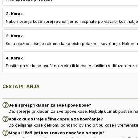
2. Korak
Nakon pranja kose sprej ravnomjerno raspršite po vlažnoj kosi, izbje
3. Korak
Kosu nježno stisnite rukama kako biste potaknuli kovrčanje. Nakon n
4. Korak
Pustite da se kosa osuši na zraku ili koristite sušilicu s difuzorom za
ČESTA PITANJA
Je li sprej prikladan za sve tipove kose?
Da, sprej je prikladan za sve tipove kose. Najbolji učinak postiže na
Koliko dugo traje učinak spreja za kovrčanje?
Do češljanja kose četkom, odnosno ovisno o tipu kose i vremenski
Mogu li češljati kosu nakon nanošenja spreja?