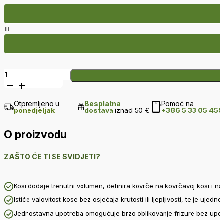
ili
Beach
Waves
sprej
Otpremljeno u
Besplatna
Pomoć na
za
ponedjeljak
dostava
iznad 50 €
+386 5 33 05 45
njegu
i
O proizvodu
oblikovanje
kovrča
količina
ZAŠTO ĆE TI SE SVIDJETI?
Kosi dodaje trenutni volumen, definira kovrče na kovrčavoj kosi i na
Ističe valovitost kose bez osjećaja krutosti ili ljepljivosti, te je ujed
Jednostavna upotreba omogućuje brzo oblikovanje frizure bez upot