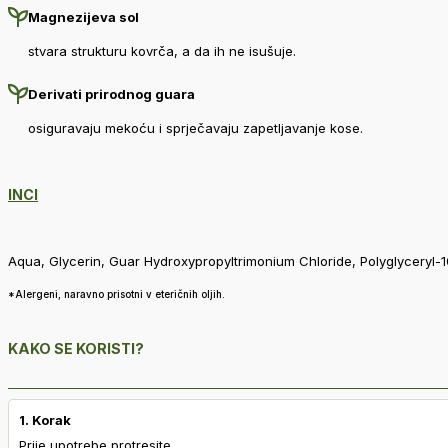
Magnezijeva sol
stvara strukturu kovrča, a da ih ne isušuje.
Derivati prirodnog guara
osiguravaju mekoću i sprječavaju zapetljavanje kose.
INCI
Aqua, Glycerin, Guar Hydroxypropyltrimonium Chloride, Polyglyceryl-1
*Alergeni, naravno prisotni v eteričnih oljih.
KAKO SE KORISTI?
1. Korak
Prije upotrebe protresite.