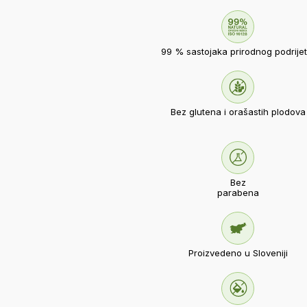
99 % sastojaka prirodnog podrijet
Bez glutena i orašastih plodova
Bez
parabena
Proizvedeno u Sloveniji