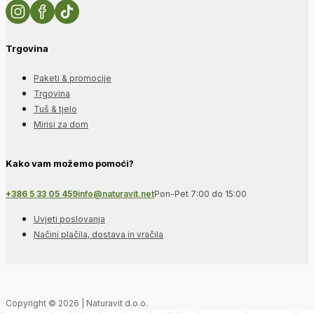
Trgovina
Paketi & promocije
Trgovina
Tuš & tjelo
Mirisi za dom
Kako vam možemo pomoći?
+386 5 33 05 459
info@naturavit.net
Pon-Pet 7:00 do 15:00
Uvjeti poslovanja
Načini plačila, dostava in vračila
Copyright © 2026 | Naturavit d.o.o.