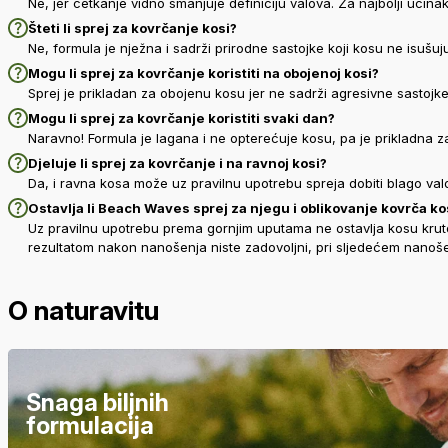
Ne, jer četkanje vidno smanjuje definiciju valova. Za najbolji uči
Šteti li sprej za kovrčanje kosi?
Ne, formula je nježna i sadrži prirodne sastojke koji kosu ne isušu
Mogu li sprej za kovrčanje koristiti na obojenoj kosi?
Sprej je prikladan za obojenu kosu jer ne sadrži agresivne sastojke 
Mogu li sprej za kovrčanje koristiti svaki dan?
Naravno! Formula je lagana i ne opterećuje kosu, pa je prikladna
Djeluje li sprej za kovrčanje i na ravnoj kosi?
Da, i ravna kosa može uz pravilnu upotrebu spreja dobiti blago valovi
Ostavlja li Beach Waves sprej za njegu i oblikovanje kovrča kos
Uz pravilnu upotrebu prema gornjim uputama ne ostavlja kosu krutom i
rezultatom nakon nanošenja niste zadovoljni, pri sljedećem nanošenj
O naturavitu
Snaga biljnih
formulacija