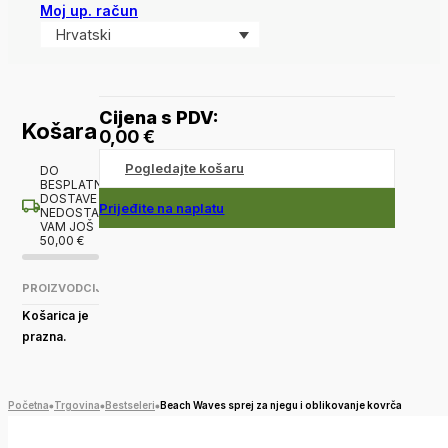
Moj up. račun
Hrvatski
Cijena s PDV:
Košara
0,00
€
Pogledajte košaru
DO
BESPLATNE
DOSTAVE
Prijeđite na naplatu
NEDOSTAJE
VAM JOŠ
50,00
€
PROIZVOD
CIJENA
Košarica je
prazna.
Početna
Trgovina
Bestseleri
Beach Waves sprej za njegu i oblikovanje kovrča