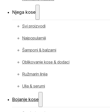
Njega kose
Svi proizvodi
Najpopularniji
Šamponi & balzami
Oblikovanje kose & dodaci
Ružmarin linija
Ulja & serumi
Bojanje kose