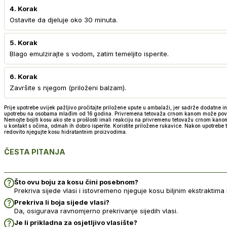
4. Korak
Ostavite da djeluje oko 30 minuta.
5. Korak
Blago emulzirajte s vodom, zatim temeljito isperite.
6. Korak
Završite s njegom (priloženi balzam).
Prije upotrebe uvijek pažljivo pročitajte priložene upute u ambalaži, jer sadrže dodatne 
upotrebu na osobama mlađim od 16 godina. Privremena tetovaža crnom kanom može povećati r
Nemojte bojiti kosu ako ste u prošlosti imali reakciju na privremenu tetovažu crnom kanom.
u kontakt s očima, odmah ih dobro isperite. Koristite priložene rukavice. Nakon upotrebe te
redovito njegujte kosu hidratantnim proizvodima.
ČESTA PITANJA
Što ovu boju za kosu čini posebnom?
Prekriva sijede vlasi i istovremeno njeguje kosu biljnim ekstraktima 
Prekriva li boja sijede vlasi?
Da, osigurava ravnomjerno prekrivanje sijedih vlasi.
Je li prikladna za osjetljivo vlasište?