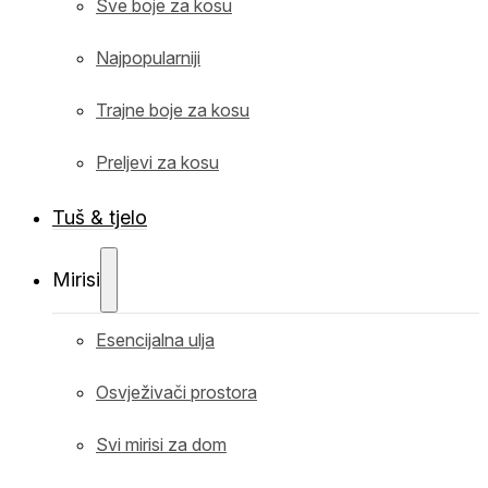
Sve boje za kosu
Najpopularniji
Trajne boje za kosu
Preljevi za kosu
Tuš & tjelo
Mirisi
Esencijalna ulja
Osvježivači prostora
Svi mirisi za dom