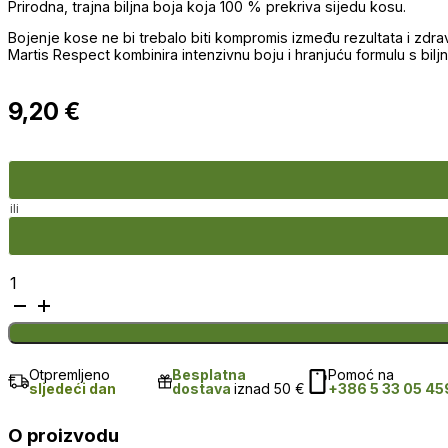
Prirodna, trajna biljna boja koja 100 % prekriva sijedu kosu.
Bojenje kose ne bi trebalo biti kompromis između rezultata i zdrav
Martis Respect kombinira intenzivnu boju i hranjuću formulu s bilj
9,20
€
ili
Respect
-
R17
Mahagoni
količina
Otpremljeno
Besplatna
Pomoć na
sljedeći dan
dostava
iznad 50 €
+386 5 33 05 45
O proizvodu