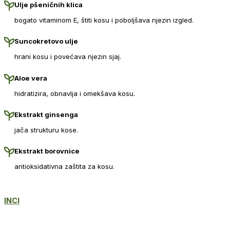
Ulje pšeničnih klica
bogato vitaminom E, štiti kosu i poboljšava njezin izgled.
Suncokretovo ulje
hrani kosu i povećava njezin sjaj.
Aloe vera
hidratizira, obnavlja i omekšava kosu.
Ekstrakt ginsenga
jača strukturu kose.
Ekstrakt borovnice
antioksidativna zaštita za kosu.
INCI