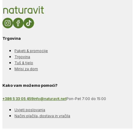
Trgovina
Paketi & promocije
Trgovina
Tuš & tjelo
Mirisi za dom
Kako vam možemo pomoći?
+386 5 33 05 459
info@naturavit.net
Pon-Pet 7:00 do 15:00
Uvjeti poslovanja
Načini plačila, dostava in vračila