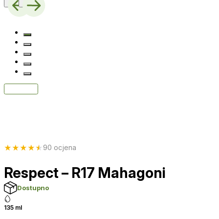
★
★
★
★
★
90 ocjena
Respect – R17 Mahagoni
Dostupno
135 ml