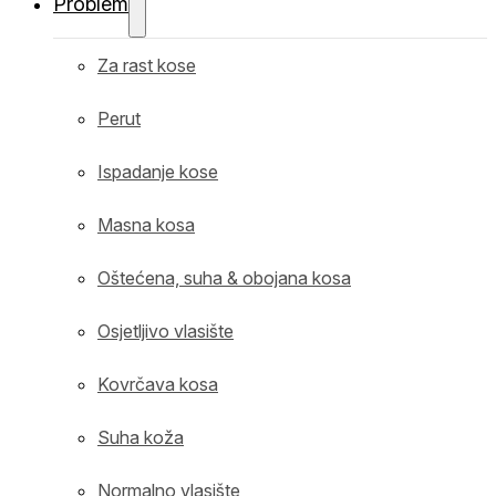
Problem
Za rast kose
Perut
Ispadanje kose
Masna kosa
Oštećena, suha & obojana kosa
Osjetljivo vlasište
Kovrčava kosa
Suha koža
Normalno vlasište