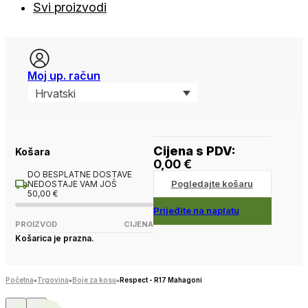
Svi proizvodi
Moj up. račun
Hrvatski
Cijena s PDV:
Košara
0,00
€
DO BESPLATNE DOSTAVE
Pogledajte košaru
NEDOSTAJE VAM JOŠ
50,00
€
Prijeđite na naplatu
PROIZVOD
CIJENA
Košarica je prazna.
Početna
Trgovina
Boje za kosu
Respect - R17 Mahagoni