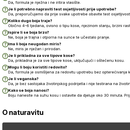
Da, formula je nježna i ne iritira vlasište.
Je li potrebno napraviti test osjetljivosti prije upotrebe?
Da, preporučujemo da prije svake upotrebe obavite test osjetljivost
Koliko dugo boja traje?
Obično 4–6 tjedana, ovisno o tipu kose, njezinom stanju, brzini rasta
Ispire li se boja brzo?
Ne, boja je trajna i otporna na sunce te učestalo pranje.
Ima li boja neugodan miris?
Ne, miris je nježan i prirodan.
Je li prikladna za sve tipove kose?
Da, prikladna je za sve tipove kose, uključujući i oštećenu kosu.
Mogu li boju koristiti redovito?
Da, formula je osmišljena za redovitu upotrebu bez opterećivanja 
Je li veganska?
Da, je bez sastojaka životinjskog podrijetla i nije testirana na životi
Kako se boja nanosi?
Boju nanesite na suhu kosu i ostavite da djeluje oko 30 minuta. Prij
O naturavitu