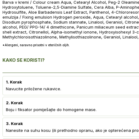
Barva v kremi / Colour cream Aqua, Cetearyl Alcohol, Peg-2 Oleamin
Hydroxytoluene, Toluene-2,5-Diamine Sulfate, Cera Alba, P-Aminophen
Hydrosulfite, Aloe Barbadensis Leaf Extract, Panthenol, 4-Chlororesor
emulzija / Fixing emulsion Hydrogen peroxide, Aqua, Cetearyl alcohol
Disodium pyrophosphate, Sodium stannate, Linalool, Geraniol, Citronell
alcohol, PEG/ PPG-14/ 4 dimethicone, Panicum miliaceum seed extract,
shell extract, Citronellol, Alpha-isomethyl ionone, Hydroxyisohexyl 3
Methylchloroisothiazolinone, Methylisothiazolinone, Geraniol, Linalool
*Alergeni, naravno prisotni v eteričnih oljih.
KAKO SE KORISTI?
1. Korak
Navucite priložene rukavice.
2. Korak
Boju i fiksator pomiješajte do homogene mase.
3. Korak
Nanesite na suhu kosu (ili prethodno opranu, ako je opterećena pro