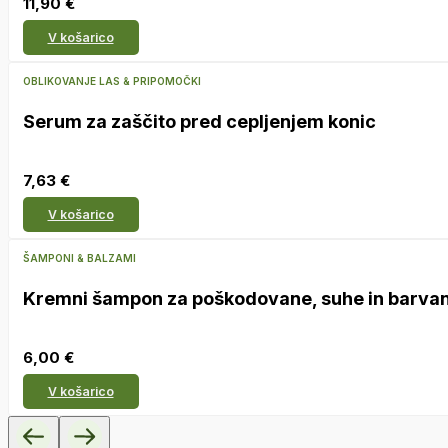
11,90
€
V košarico
OBLIKOVANJE LAS & PRIPOMOČKI
Serum za zaščito pred cepljenjem konic
7,63
€
V košarico
ŠAMPONI & BALZAMI
Kremni šampon za poškodovane, suhe in barvan
6,00
€
V košarico