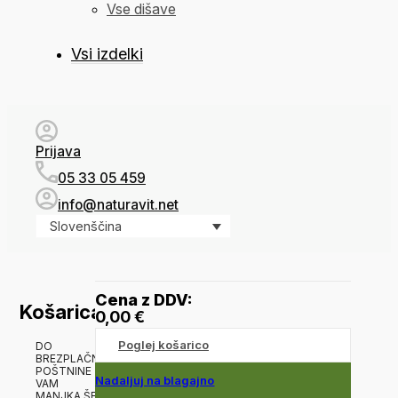
Vse dišave
Vsi izdelki
Prijava
05 33 05 459
info@naturavit.net
Slovenščina
Cena z DDV:
Košarica
0,00
€
Poglej košarico
DO
BREZPLAČNE
POŠTNINE
Nadaljuj na blagajno
VAM
MANJKA ŠE