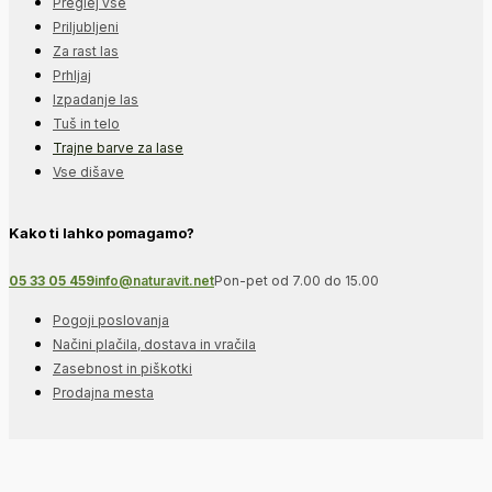
Preglej vse
Priljubljeni
Za rast las
Prhljaj
Izpadanje las
Tuš in telo
Trajne barve za lase
Vse dišave
Kako ti lahko pomagamo?
05 33 05 459
info@naturavit.net
Pon-pet od 7.00 do 15.00
Pogoji poslovanja
Načini plačila, dostava in vračila
Zasebnost in piškotki
Prodajna mesta