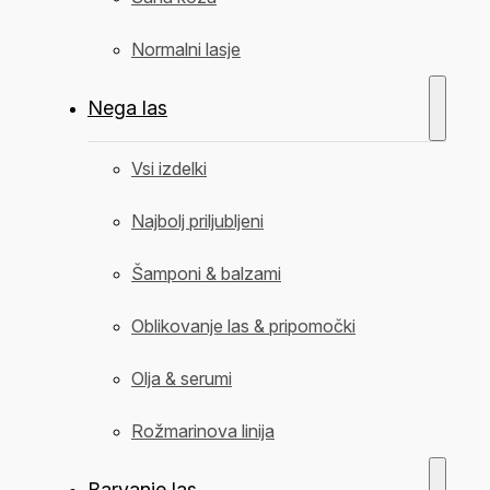
Normalni lasje
Nega las
Vsi izdelki
Najbolj priljubljeni
Šamponi & balzami
Oblikovanje las & pripomočki
Olja & serumi
Rožmarinova linija
Barvanje las