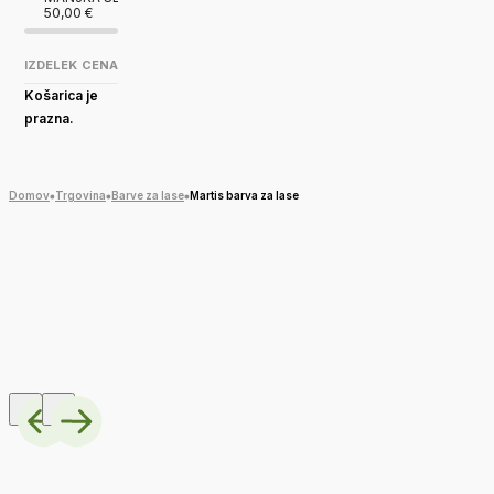
50,00
€
IZDELEK
CENA
Košarica je
prazna.
Domov
Trgovina
Barve za lase
Martis barva za lase