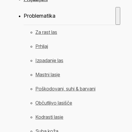
Problematika
Za rast las
Prhljaj
Izpadanje las
Mastni lasje
Poškodovani, suhi & barvani
Občutljivo lasišče
Kodrasti lasje
Suha koža