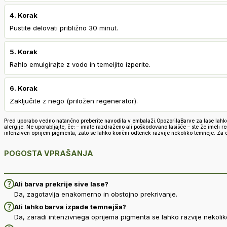
4. Korak
Pustite delovati približno 30 minut.
5. Korak
Rahlo emulgirajte z vodo in temeljito izperite.
6. Korak
Zaključite z nego (priložen regenerator).
Pred uporabo vedno natančno preberite navodila v embalaži.OpozorilaBarve za lase lahko 
alergije. Ne uporabljajte, če: – imate razdraženo ali poškodovano lasišče – ste že imeli r
intenziven oprijem pigmenta, zato se lahko končni odtenek razvije nekoliko temneje. Za op
POGOSTA VPRAŠANJA
Ali barva prekrije sive lase?
Da, zagotavlja enakomerno in obstojno prekrivanje.
Ali lahko barva izpade temnejša?
Da, zaradi intenzivnega oprijema pigmenta se lahko razvije nekolik