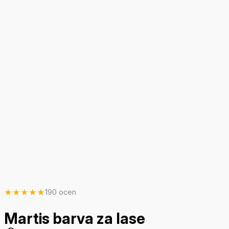
★
★
★
★
★
190 ocen
Martis barva za lase