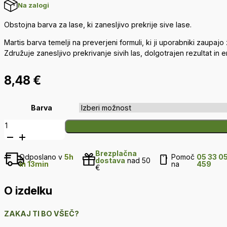
Na zalogi
Obstojna barva za lase, ki zanesljivo prekrije sive lase.
Martis barva temelji na preverjeni formuli, ki ji uporabniki zaupajo 
Združuje zanesljivo prekrivanje sivih las, dolgotrajen rezultat i
8,48
€
Barva
Martis
barva
za
Brezplačna
lase
Odposlano v
5h
Pomoč
05 33 0
dostava
nad 50
in 13min
na
459
količina
€
O izdelku
ZAKAJ TI BO VŠEČ?