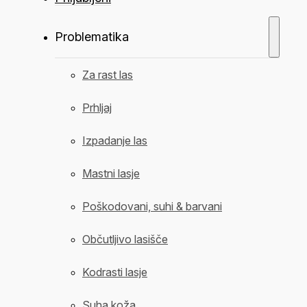
Problematika
Za rast las
Prhljaj
Izpadanje las
Mastni lasje
Poškodovani, suhi & barvani
Občutljivo lasišče
Kodrasti lasje
Suha koža