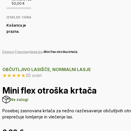
50,00
€
IZDELEK
CENA
Košarica je
prazna.
Domov
Trgovina
Nega las
Mini flex otroška krtača
OBČUTLJIVO LASIŠČE, NORMALNI LASJE
★
★
★
★
★
20 ocen
Mini flex otroška krtača
Na zalogi
Posebej zasnovana krtača za nežno razčesavanje občutljivih otrošk
preprečuje lomljenje in vlečenje las.