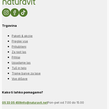
Trgovina
Paketi & akcije
Preglej vse
Priljubljeni
Za rast las
Prhljaj
Izpadanje las
Tuš in telo
Trajne barve za lase
Vse dišave
Kako ti lahko pomagamo?
05 33 05 459
info@naturavit.net
Pon-pet od 7.00 do 15.00