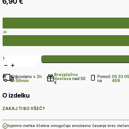
6,90
€
ali
Mini
flex
otroška
Brezplačna
krtača
Odposlano v
2h
Pomoč
05 33 0
dostava
nad 50
in 56min
na
459
količina
€
O izdelku
ZAKAJ TI BO VŠEČ?
Izjemno mehke ščetine omogočajo enostavno česanje brez vlečen