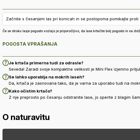
Začnite s česanjem las pri konicah in se postopoma pomikajte proti
Če se otroku lasje pogosto vozlajo je priporočljivo, da lase krtačite bolj pogosto in na do
POGOSTA VPRAŠANJA
Je krtača primerna tudi za odrasle?
Seveda! Zaradi svoje kompaktne velikosti je Mini Flex izjemno prilju
Se lahko uporablja na mokrih laseh?
Da, krtača je zasnovana tako, da je varna za uporabo tudi na mo
Kako očistim krtačo?
Z nje preprosto po česanju odstranite lase, jo sperite z blagim ša
O naturavitu