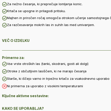
Za nežno česanje, ki preprečuje lomljenje konic.
Krtača se upogne in prilagodi pritisku.
Majhen in priročen ročaj omogoča otrokom učenje samostojnega 
Za razčesavanje mokrih las in suhih las med umivanjem.
VEČ O IZDELKU
Primerno za:
Vse vrste otroških las (tanki, skodrani, gosti ali dolgi)
Otroke z občutljivim lasiščem, ki ne marajo česanja
Starše, ki iščejo varno in trpežno krtačo za vsakodnevno uporabo
Ni primerna za uporabo z visokimi temperaturami
Ključne aktivne sestavine:
KAKO SE UPORABLJA?