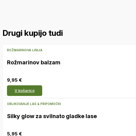
Drugi kupijo tudi
ROŽMARINOVA LINIJA
Rožmarinov balzam
9,95
€
V košarico
OBLIKOVANJE LAS & PRIPOMOČKI
Silky glow za svilnato gladke lase
5,95
€