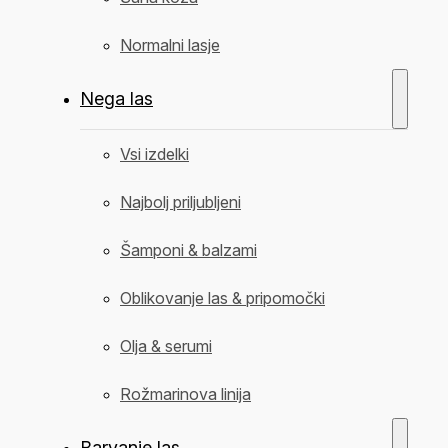
Normalni lasje
Nega las
Vsi izdelki
Najbolj priljubljeni
Šamponi & balzami
Oblikovanje las & pripomočki
Olja & serumi
Rožmarinova linija
Barvanje las