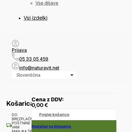
Vse dišave
Vsi izdelki
Prijava
05 33 05 459
info@naturavit.net
Slovenščina
Cena z DDV:
Košarica
0,00
€
Poglej košarico
DO
BREZPLAČNE
POŠTNINE
Nadaljuj na blagajno
VAM
MANJKA ŠE