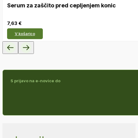
Serum za zaščito pred cepljenjem konic
7,63
€
V košarico
S prijavo na e-novice do