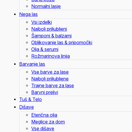
Normalni lasje
Nega las
Vsi izdelki
Najbolj priljubljeni
Šamponi & balzami
Oblikovanje las & pripomočki
Olja & serumi
Rožmarinova linija
Barvanje las
Vse barve za lase
Najbolj priljubljene
Trajne barve za lase
Barvni prelivi
Tuš & Telo
Dišave
Eterična olja
Meglice za dom
Vse dišave