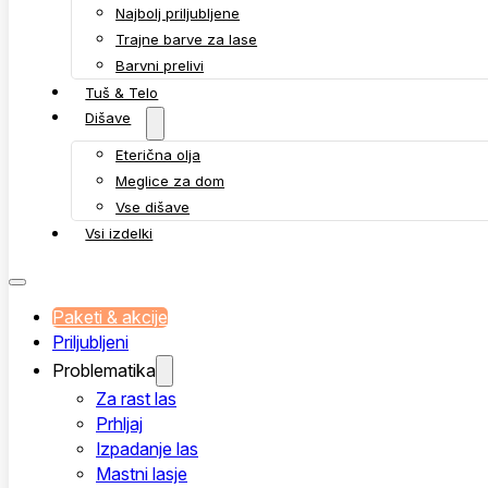
Najbolj priljubljene
Trajne barve za lase
Barvni prelivi
Tuš & Telo
Dišave
Eterična olja
Meglice za dom
Vse dišave
Vsi izdelki
Paketi & akcije
Priljubljeni
Problematika
Za rast las
Prhljaj
Izpadanje las
Mastni lasje