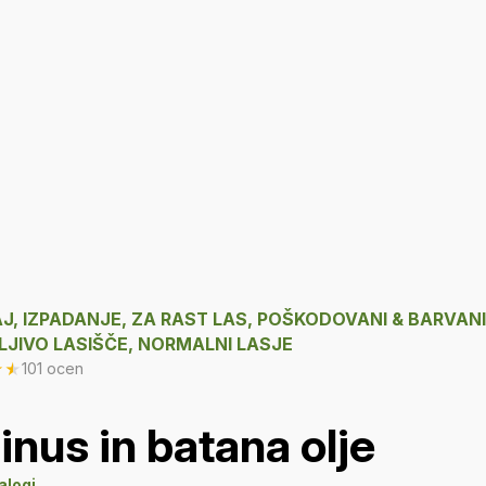
J, IZPADANJE, ZA RAST LAS, POŠKODOVANI & BARVANI
JIVO LASIŠČE, NORMALNI LASJE
★
★
101 ocen
inus in batana olje
alogi