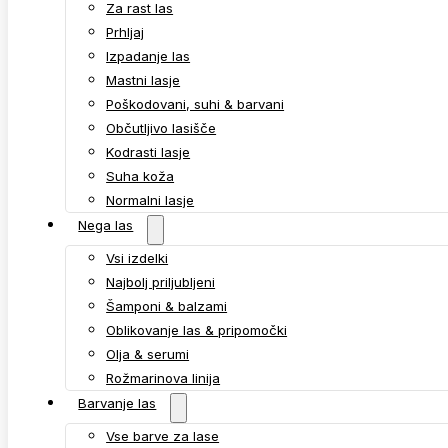
Za rast las
Prhljaj
Izpadanje las
Mastni lasje
Poškodovani, suhi & barvani
Občutljivo lasišče
Kodrasti lasje
Suha koža
Normalni lasje
Nega las
Vsi izdelki
Najbolj priljubljeni
Šamponi & balzami
Oblikovanje las & pripomočki
Olja & serumi
Rožmarinova linija
Barvanje las
Vse barve za lase