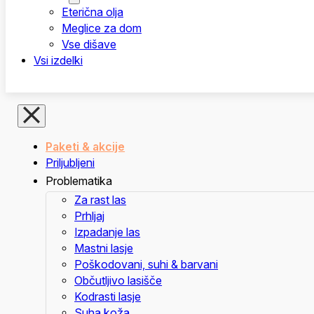
Eterična olja
Meglice za dom
Vse dišave
Vsi izdelki
Paketi & akcije
Priljubljeni
Problematika
Za rast las
Prhljaj
Izpadanje las
Mastni lasje
Poškodovani, suhi & barvani
Občutljivo lasišče
Kodrasti lasje
Suha koža