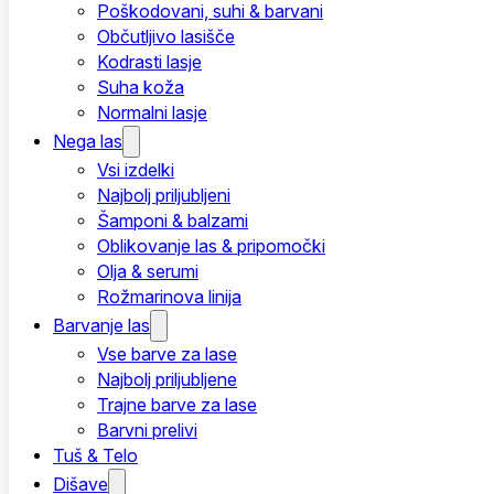
Poškodovani, suhi & barvani
Občutljivo lasišče
Kodrasti lasje
Suha koža
Normalni lasje
Nega las
Vsi izdelki
Najbolj priljubljeni
Šamponi & balzami
Oblikovanje las & pripomočki
Olja & serumi
Rožmarinova linija
Barvanje las
Vse barve za lase
Najbolj priljubljene
Trajne barve za lase
Barvni prelivi
Tuš & Telo
Dišave