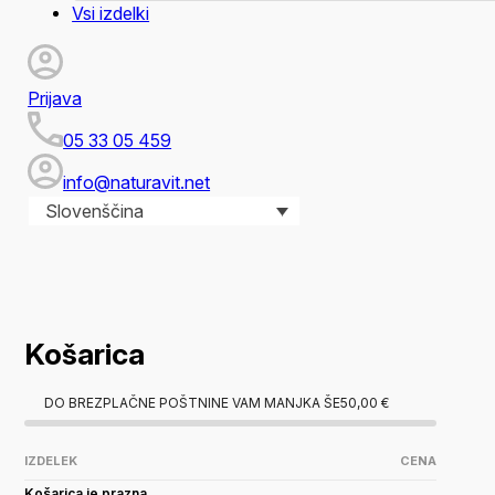
Vsi izdelki
Prijava
05 33 05 459
info@naturavit.net
Slovenščina
Košarica
DO BREZPLAČNE POŠTNINE VAM MANJKA ŠE
50,00
€
IZDELEK
CENA
Košarica je prazna.