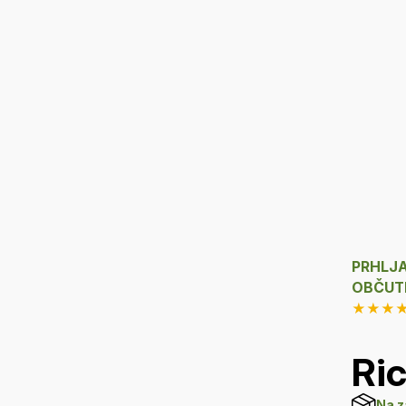
PRHLJA
OBČUTL
★
★
★
Ric
Na z