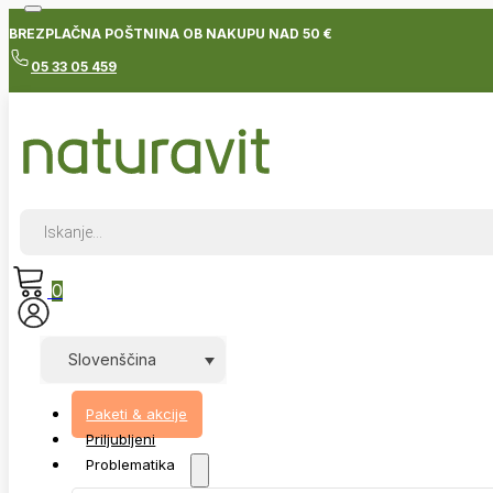
BREZPLAČNA POŠTNINA OB NAKUPU NAD 50 €
05 33 05 459
Products
search
0
Slovenščina
Paketi & akcije
Priljubljeni
Problematika