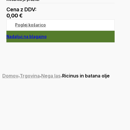
Cena z DDV:
0,00
€
Poglej košarico
Nadaljuj na blagajno
Domov
Trgovina
Nega las
Ricinus in batana olje