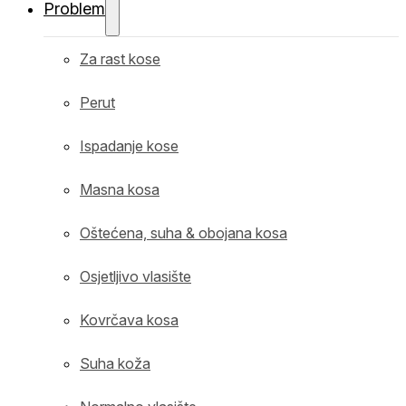
Problem
Za rast kose
Perut
Ispadanje kose
Masna kosa
Oštećena, suha & obojana kosa
Osjetljivo vlasište
Kovrčava kosa
Suha koža