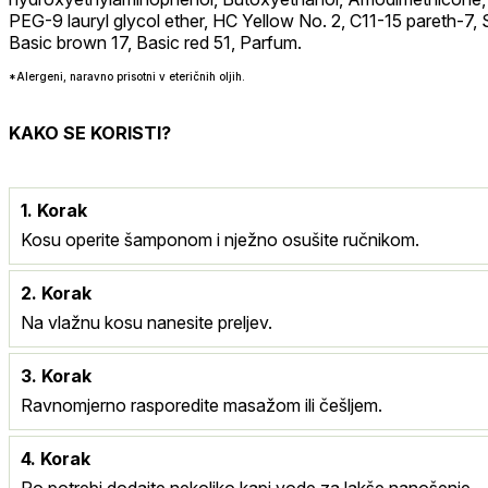
PEG-9 lauryl glycol ether, HC Yellow No. 2, C11-15 pareth-7
Basic brown 17, Basic red 51, Parfum.
*Alergeni, naravno prisotni v eteričnih oljih.
KAKO SE KORISTI?
1. Korak
Kosu operite šamponom i nježno osušite ručnikom.
2. Korak
Na vlažnu kosu nanesite preljev.
3. Korak
Ravnomjerno rasporedite masažom ili češljem.
4. Korak
Po potrebi dodajte nekoliko kapi vode za lakše nanošenje.