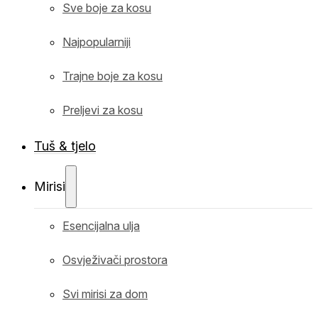
Sve boje za kosu
Najpopularniji
Trajne boje za kosu
Preljevi za kosu
Tuš & tjelo
Mirisi
Esencijalna ulja
Osvježivači prostora
Svi mirisi za dom