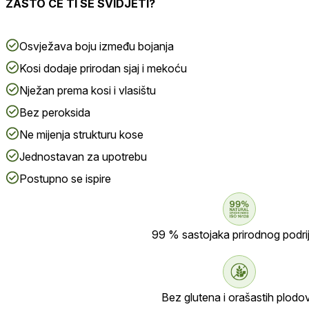
ZAŠTO ĆE TI SE SVIDJETI?
Osvježava boju između bojanja
Kosi dodaje prirodan sjaj i mekoću
Nježan prema kosi i vlasištu
Bez peroksida
Ne mijenja strukturu kose
Jednostavan za upotrebu
Postupno se ispire
99 % sastojaka prirodnog podrij
Bez glutena i orašastih plodo