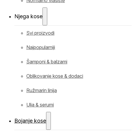
Normalno vlasište
Njega kose
Svi proizvodi
Najpopularniji
Šamponi & balzami
Oblikovanje kose & dodaci
Ružmarin linija
Ulja & serumi
Bojanje kose