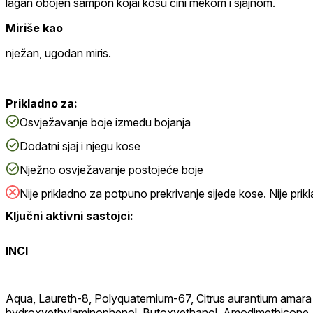
lagan obojen šampon kojai kosu čini mekom i sjajnom.
Miriše kao
nježan, ugodan miris.
Prikladno za:
Osvježavanje boje između bojanja
Dodatni sjaj i njegu kose
Nježno osvježavanje postojeće boje
Nije prikladno za potpuno prekrivanje sijede kose. Nije pri
Ključni aktivni sastojci:
INCI
Aqua, Laureth-8, Polyquaternium-67, Citrus aurantium amara oil
hydroxyethylaminophenol, Butoxyethanol, Amodimethicone, PE