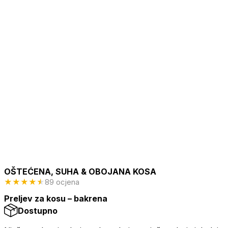
OŠTEĆENA, SUHA & OBOJANA KOSA
★
★
★
★
★
89 ocjena
Preljev za kosu – bakrena
Dostupno