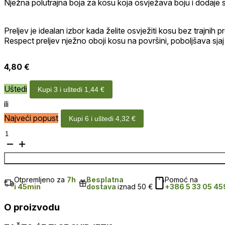
Nježna polutrajna boja za kosu koja osvježava boju i dodaje sj
Preljev je idealan izbor kada želite osvježiti kosu bez trajnih 
Respect preljev nježno oboji kosu na površini, poboljšava sjaj
4,80
€
Uštedi
Kupi 3 i uštedi
1,44
€
ili
Najveći popust
Kupi 6 i uštedi
4,32
€
Preljev
za
kosu
-
bakrena
Otpremljeno za
7h
Besplatna
Pomoć na
količina
i 45min
dostava
iznad 50 €
+386 5 33 05 45
O proizvodu