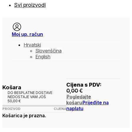
Svi proizvodi
Moj up. račun
Hrvatski
Slovenščina
English
Cijena s PDV:
Košara
0,00
€
DO BESPLATNE DOSTAVE
Pogledajte
NEDOSTAJE VAM JOŠ
50,00
€
košaru
Prijeđite na
naplatu
PROIZVOD
CIJENA
Košarica je prazna.