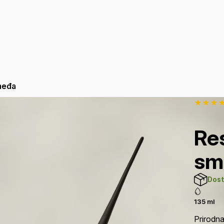
međa
★
★
★
Re
sm
Dos
135 ml
Prirodna