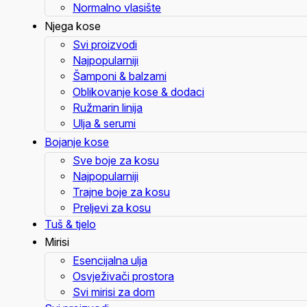
Normalno vlasište
Njega kose
Svi proizvodi
Najpopularniji
Šamponi & balzami
Oblikovanje kose & dodaci
Ružmarin linija
Ulja & serumi
Bojanje kose
Sve boje za kosu
Najpopularniji
Trajne boje za kosu
Preljevi za kosu
Tuš & tjelo
Mirisi
Esencijalna ulja
Osvježivači prostora
Svi mirisi za dom