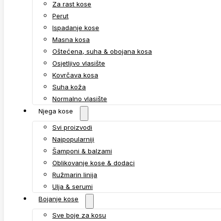
Za rast kose
Perut
Ispadanje kose
Masna kosa
Oštećena, suha & obojana kosa
Osjetljivo vlasište
Kovrčava kosa
Suha koža
Normalno vlasište
Njega kose
Svi proizvodi
Najpopularniji
Šamponi & balzami
Oblikovanje kose & dodaci
Ružmarin linija
Ulja & serumi
Bojanje kose
Sve boje za kosu