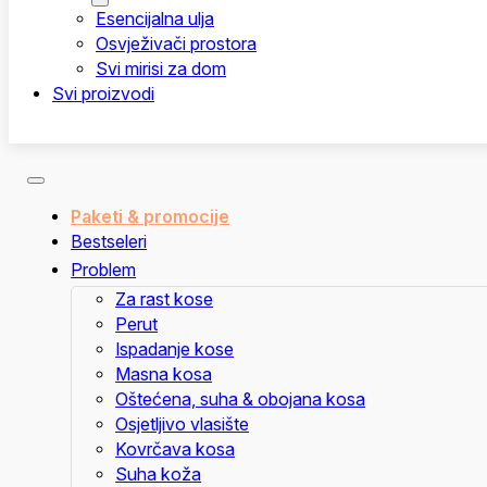
Esencijalna ulja
Osvježivači prostora
Svi mirisi za dom
Svi proizvodi
Paketi & promocije
Bestseleri
Problem
Za rast kose
Perut
Ispadanje kose
Masna kosa
Oštećena, suha & obojana kosa
Osjetljivo vlasište
Kovrčava kosa
Suha koža