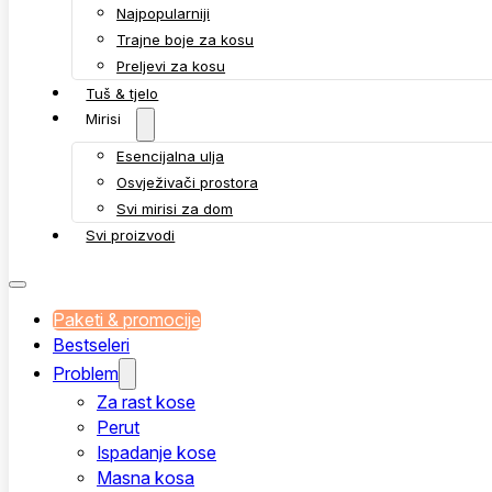
Najpopularniji
Trajne boje za kosu
Preljevi za kosu
Tuš & tjelo
Mirisi
Esencijalna ulja
Osvježivači prostora
Svi mirisi za dom
Svi proizvodi
Paketi & promocije
Bestseleri
Problem
Za rast kose
Perut
Ispadanje kose
Masna kosa