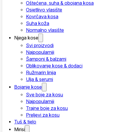
Oštećena, suha & obojana kosa
Osjetljivo vlasište
Kovrčava kosa
Suha koža
Normalno vlasište
Njega kose
Svi proizvodi
Najpopularniji
Šamponi & balzami
Oblikovanje kose & dodaci
Ružmarin linija
Ulja & serumi
Bojanje kose
Sve boje za kosu
Najpopularniji
Trajne boje za kosu
Preljevi za kosu
Tuš & tjelo
Mirisi