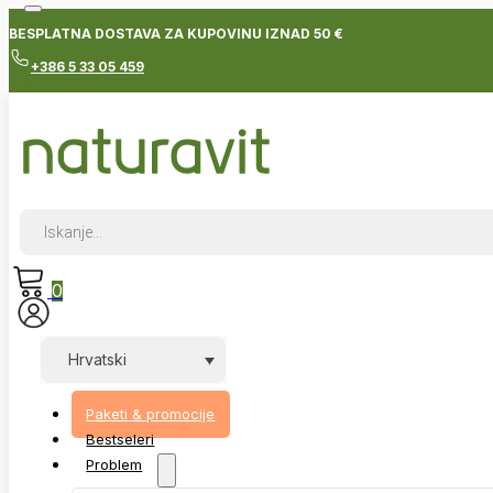
BESPLATNA DOSTAVA ZA KUPOVINU IZNAD 50 €
+386 5 33 05 459
Products
search
0
Hrvatski
Paketi & promocije
Bestseleri
Problem