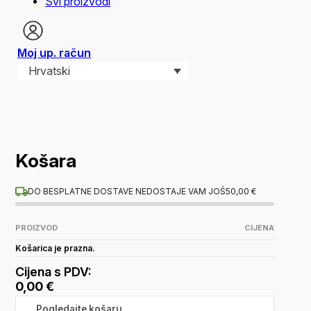
Svi proizvodi
Moj up. račun
Hrvatski
Košara
DO BESPLATNE DOSTAVE NEDOSTAJE VAM JOŠ
50,00
€
PROIZVOD
CIJENA
Košarica je prazna.
Cijena s PDV:
0,00
€
Pogledajte košaru