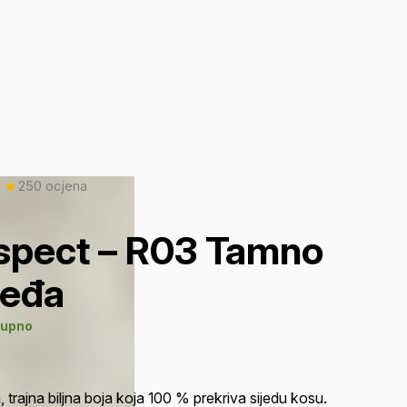
★
★
250 ocjena
spect – R03 Tamno
eđa
tupno
, trajna biljna boja koja 100 % prekriva sijedu kosu.