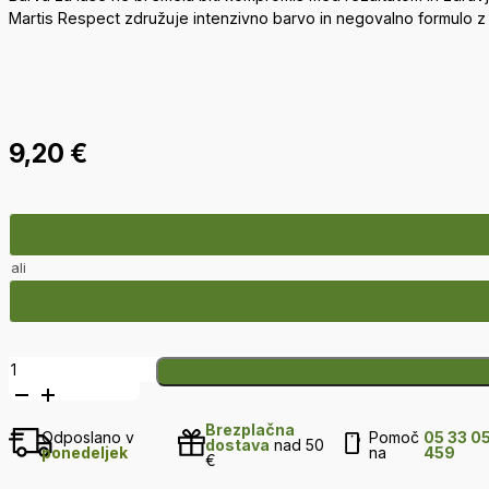
Martis Respect združuje intenzivno barvo in negovalno formulo z r
9,20
€
ali
Respect
-
R02
Brezplačna
Črna
Odposlano v
Pomoč
05 33 0
dostava
nad 50
ponedeljek
na
459
količina
€