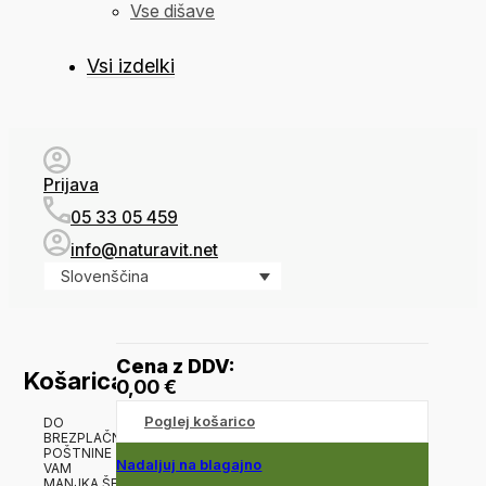
Vse dišave
Vsi izdelki
Prijava
05 33 05 459
info@naturavit.net
Slovenščina
Cena z DDV:
Košarica
0,00
€
Poglej košarico
DO
BREZPLAČNE
POŠTNINE
Nadaljuj na blagajno
VAM
MANJKA ŠE