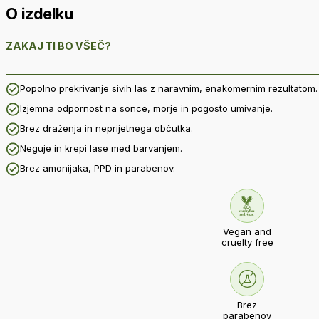
O izdelku
ZAKAJ TI BO VŠEČ?
Popolno prekrivanje sivih las z naravnim, enakomernim rezultatom.
Izjemna odpornost na sonce, morje in pogosto umivanje.
Brez draženja in neprijetnega občutka.
Neguje in krepi lase med barvanjem.
Brez amonijaka, PPD in parabenov.
Vegan and
cruelty free
Brez
parabenov