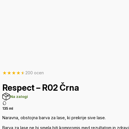
★
★
★
★
★
200 ocen
Respect – R02 Črna
Na zalogi
135 ml
Naravna, obstojna barva za lase, ki prekrije sive lase.
Barva za lase ne bi smela biti kompromis med rezultatom in zdravj