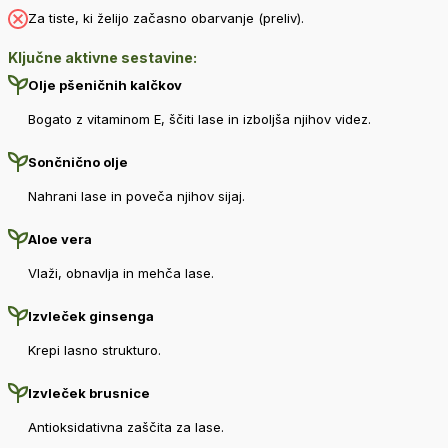
Za tiste, ki želijo začasno obarvanje (preliv).
Ključne aktivne sestavine:
Olje pšeničnih kalčkov
Bogato z vitaminom E, ščiti lase in izboljša njihov videz.
Sončnično olje
Nahrani lase in poveča njihov sijaj.
Aloe vera
Vlaži, obnavlja in mehča lase.
Izvleček ginsenga
Krepi lasno strukturo.
Izvleček brusnice
Antioksidativna zaščita za lase.