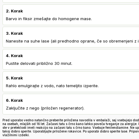
2. Korak
Barvo in fiksir zmešajte do homogene mase.
3. Korak
Nanesite na suhe lase (ali predhodno oprane, če so obremenjeni z iz
4. Korak
Pustite delovati približno 30 minut.
5. Korak
Rahlo emulgirajte z vodo, nato temeljito izperite.
6. Korak
Zaključite z nego (priložen regenerator).
Pred uporabo vedno natančno preberite priložena navodila v embalaži, saj vsebujejo dodat
na osebah, mlajših od 16 let. Začasni tatu s črno kano lahko poveča tveganje za alergije. N
ste v preteklosti imeli reakcijo na začasni tatu s črno kano. Vsebuje fenilendiamine. Ne up
takoj dobro sperite. Uporabljajte priložene rokavice. Po uporabi dobro sperite lase. Prip
vlažilnimi izdelki.