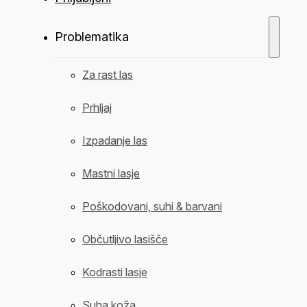
Problematika
Za rast las
Prhljaj
Izpadanje las
Mastni lasje
Poškodovani, suhi & barvani
Občutljivo lasišče
Kodrasti lasje
Suha koža