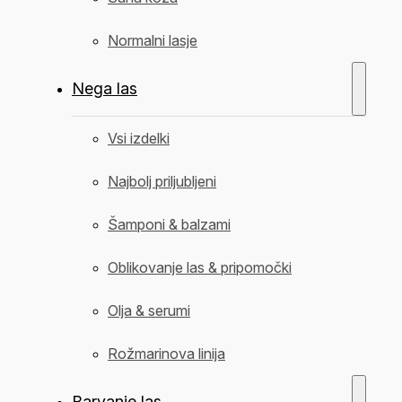
Normalni lasje
Nega las
Vsi izdelki
Najbolj priljubljeni
Šamponi & balzami
Oblikovanje las & pripomočki
Olja & serumi
Rožmarinova linija
Barvanje las