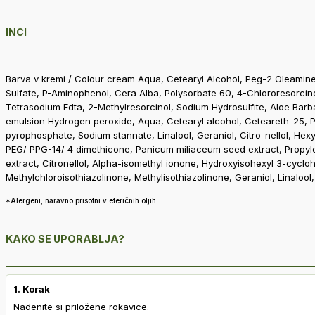
INCI
Barva v kremi / Colour cream Aqua, Cetearyl Alcohol, Peg-2 Oleamin
Sulfate, P-Aminophenol, Cera Alba, Polysorbate 60, 4-Chlororesorcin
Tetrasodium Edta, 2-Methylresorcinol, Sodium Hydrosulfite, Aloe Barbad
emulsion Hydrogen peroxide, Aqua, Cetearyl alcohol, Ceteareth-25, P
pyrophosphate, Sodium stannate, Linalool, Geraniol, Citro-nellol, Hexy
PEG/ PPG-14/ 4 dimethicone, Panicum miliaceum seed extract, Propylen
extract, Citronellol, Alpha-isomethyl ionone, Hydroxyisohexyl 3-cyclo
Methylchloroisothiazolinone, Methylisothiazolinone, Geraniol, Linalool
*Alergeni, naravno prisotni v eteričnih oljih.
KAKO SE UPORABLJA?
1. Korak
Nadenite si priložene rokavice.