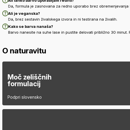
Ali lahko barvo uporabljam redno?
Da, formula je zasnovana za redno uporabo brez obremenjevanja l
Ali je veganska?
Da, brez sestavin živalskega izvora in ni testirana na živalih.
Kako se barva nanaša?
Barvo nanesite na suhe lase in pustite delovati približno 30 minut
O naturavitu
Moč zeliščnih
formulacij
Podpri slovensko