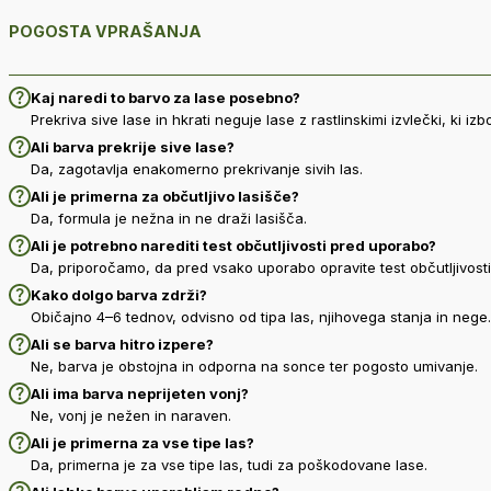
POGOSTA VPRAŠANJA
Kaj naredi to barvo za lase posebno?
Prekriva sive lase in hkrati neguje lase z rastlinskimi izvlečki, ki izb
Ali barva prekrije sive lase?
Da, zagotavlja enakomerno prekrivanje sivih las.
Ali je primerna za občutljivo lasišče?
Da, formula je nežna in ne draži lasišča.
Ali je potrebno narediti test občutljivosti pred uporabo?
Da, priporočamo, da pred vsako uporabo opravite test občutljivosti.
Kako dolgo barva zdrži?
Običajno 4–6 tednov, odvisno od tipa las, njihovega stanja in nege.
Ali se barva hitro izpere?
Ne, barva je obstojna in odporna na sonce ter pogosto umivanje.
Ali ima barva neprijeten vonj?
Ne, vonj je nežen in naraven.
Ali je primerna za vse tipe las?
Da, primerna je za vse tipe las, tudi za poškodovane lase.