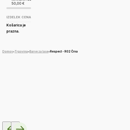
50,00
€
IZDELEK
CENA
Košarica je
prazna.
Domov
Trgovina
Barve za lase
Respect - R02 Črna