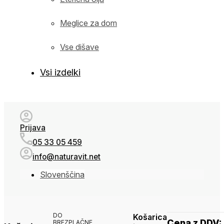
Meglice za dom
Vse dišave
Vsi izdelki
Prijava
05 33 05 459
info@naturavit.net
Slovenščina
DO
Košarica
Cena z DDV:
BREZPLAČNE