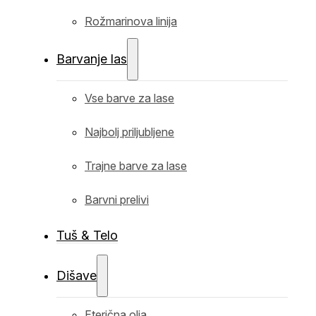
Rožmarinova linija
Barvanje las
Vse barve za lase
Najbolj priljubljene
Trajne barve za lase
Barvni prelivi
Tuš & Telo
Dišave
Eterična olja