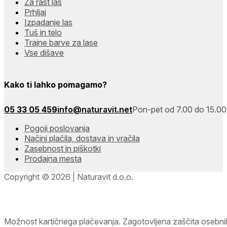
Za rast las
Prhljaj
Izpadanje las
Tuš in telo
Trajne barve za lase
Vse dišave
Kako ti lahko pomagamo?
05 33 05 459
info@naturavit.net
Pon-pet od 7.00 do 15.00
Pogoji poslovanja
Načini plačila, dostava in vračila
Zasebnost in piškotki
Prodajna mesta
Copyright © 2026 | Naturavit d.o.o.
Možnost kartičnega plačevanja. Zagotovljena zaščita osebni