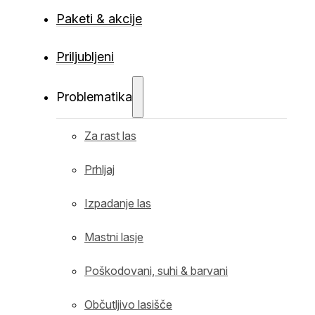
Paketi & akcije
Priljubljeni
Problematika
Za rast las
Prhljaj
Izpadanje las
Mastni lasje
Poškodovani, suhi & barvani
Občutljivo lasišče