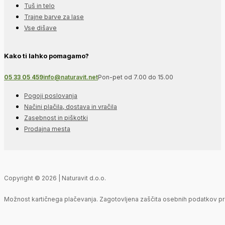
Tuš in telo
Trajne barve za lase
Vse dišave
Kako ti lahko pomagamo?
05 33 05 459
info@naturavit.net
Pon-pet od 7.00 do 15.00
Pogoji poslovanja
Načini plačila, dostava in vračila
Zasebnost in piškotki
Prodajna mesta
Copyright © 2026 | Naturavit d.o.o.
Možnost kartičnega plačevanja. Zagotovljena zaščita osebnih podatkov pr