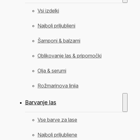
Vsi izdelki
Najbolj priljubljeni
Šamponi & balzami
Oblikovanje las & pripomočki
Olja & serumi
Rožmarinova linija
Barvanje las
Vse barve za lase
Najbolj priljubljene