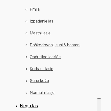
Prhljaj
Izpadanje las
Mastni lasje
Poškodovani, suhi & barvani
Občutljivo lasišče
Kodrasti lasje
Suha koža
Normalni lasje
Nega las