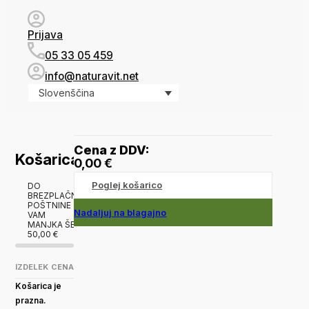
Prijava
05 33 05 459
info@naturavit.net
Slovenščina
Cena z DDV:
Košarica
0,00
€
Poglej košarico
DO
BREZPLAČNE
POŠTNINE
Nadaljuj na blagajno
VAM
MANJKA ŠE
50,00
€
IZDELEK
CENA
Košarica je
prazna.